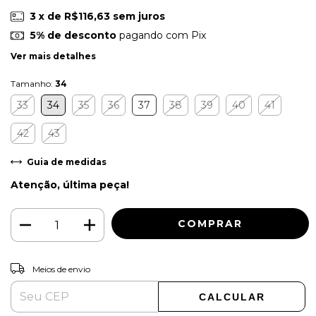
3
x de
R$116,63
sem juros
5% de desconto
pagando com Pix
Ver mais detalhes
Tamanho:
34
33
34
35
36
37
38
39
40
41
42
43
Guia de medidas
Atenção, última peça!
ALTERAR CEP
Entregas para o CEP:
Meios de envio
CALCULAR