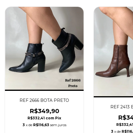
REF 2666 BOTA PRETO
REF 2413 
R$349,90
R$34
R$332,41
com
Pix
R$332,4
3
x de
R$116,63
sem juros
3
x de
R$116