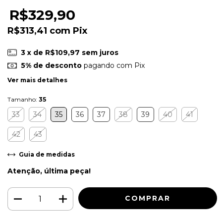
R$329,90
R$313,41
com
Pix
3
x de
R$109,97
sem juros
5% de desconto
pagando com Pix
Ver mais detalhes
Tamanho:
35
33
34
35
36
37
38
39
40
41
42
43
Guia de medidas
Atenção, última peça!