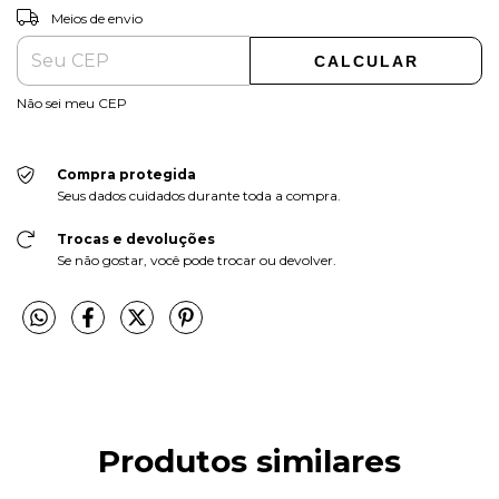
ALTERAR CEP
Entregas para o CEP:
Meios de envio
CALCULAR
Não sei meu CEP
Compra protegida
Seus dados cuidados durante toda a compra.
Trocas e devoluções
Se não gostar, você pode trocar ou devolver.
Produtos similares