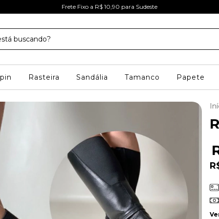
Frete Fixo a R$ 10,90 para Sudeste
pin
Rasteira
Sandália
Tamanco
Papete
Iní
R
R
Ve