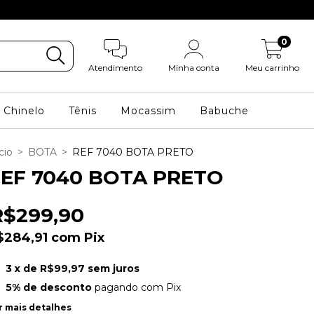
3X Sem Juros no
0
Atendimento
Minha conta
Meu carrinho
Chinelo
Tênis
Mocassim
Babuche
cio
>
BOTA
>
REF 7040 BOTA PRETO
EF 7040 BOTA PRETO
R$299,90
$284,91
com
Pix
3
x de
R$99,97
sem juros
5% de desconto
pagando com Pix
r mais detalhes