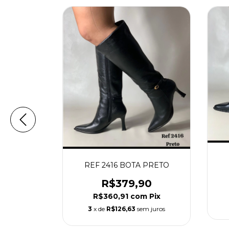
REF 2416 BOTA PRETO
 CAFÉ
R$379,90
90
R$360,91
com
Pix
m
Pix
3
x de
R$126,63
sem juros
m juros