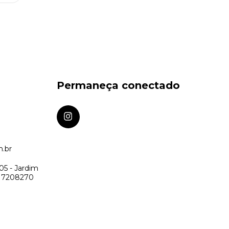
Permaneça conectado
m.br
05 - Jardim
: 17208270