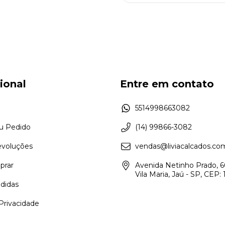
cional
Entre em contato
5514998663082
eu Pedido
(14) 99866-3082
evoluções
vendas@liviacalcados.co
rar
Avenida Netinho Prado, 6
Vila Maria, Jaú - SP, CEP
didas
 Privacidade