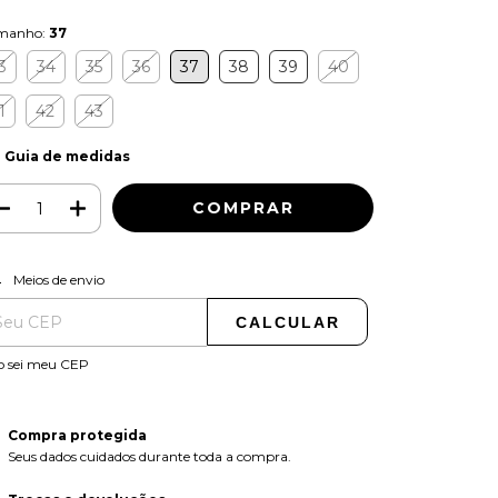
manho:
37
3
34
35
36
37
38
39
40
1
42
43
Guia de medidas
ALTERAR CEP
regas para o CEP:
Meios de envio
CALCULAR
o sei meu CEP
Compra protegida
Seus dados cuidados durante toda a compra.