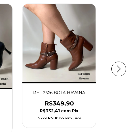
REF 2666 BOTA HAVANA
O
REF 2
R$349,90
R
R$332,41
com
Pix
R$3
3
x de
R$116,63
sem juros
3
x de