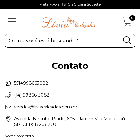
Frete Fixo a R$ 10,90 para Sudeste
0
Contato
5514998663082
(14) 99866-3082
vendas@liviacalcados.com.br
Avenida Netinho Prado, 605 - Jardim Vila Maria, Jaú -
SP, CEP: 17208270
Nome completo