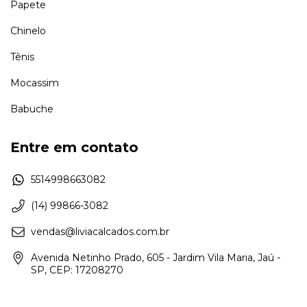
Papete
Chinelo
Tênis
Mocassim
Babuche
Entre em contato
5514998663082
(14) 99866-3082
vendas@liviacalcados.com.br
Avenida Netinho Prado, 605 - Jardim Vila Maria, Jaú -
SP, CEP: 17208270