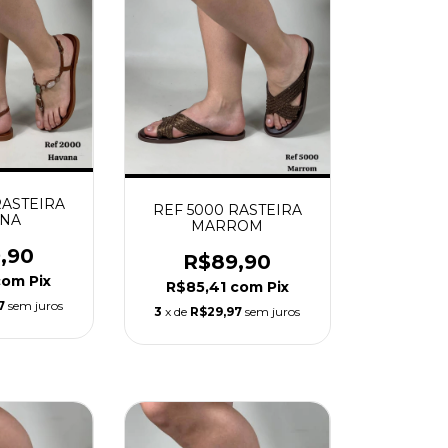
RASTEIRA
REF 5000 RASTEIRA
ANA
MARROM
,90
R$89,90
com
Pix
R$85,41
com
Pix
7
sem juros
3
x de
R$29,97
sem juros