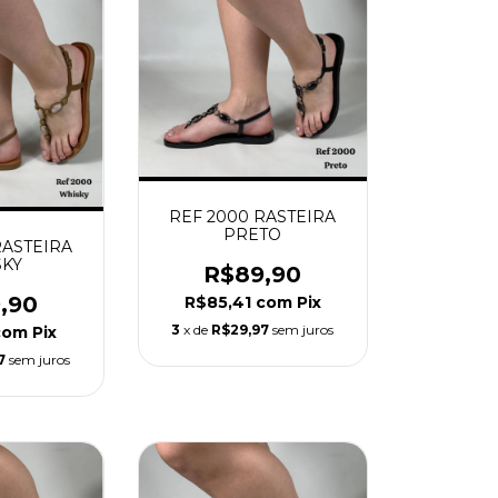
REF 2000 RASTEIRA
PRETO
RASTEIRA
KY
R$89,90
,90
R$85,41
com
Pix
3
x de
R$29,97
sem juros
com
Pix
7
sem juros