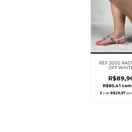
REF 2000 RAS
OFF WHIT
R$89,9
R$85,41
com
3
x de
R$29,97
sem