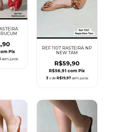
RASTEIRA
URUCUM
,90
REF 1107 RASTEIRA NP
com
Pix
NEW TAM
3
sem juros
R$59,90
R$56,91
com
Pix
3
x de
R$19,97
sem juros