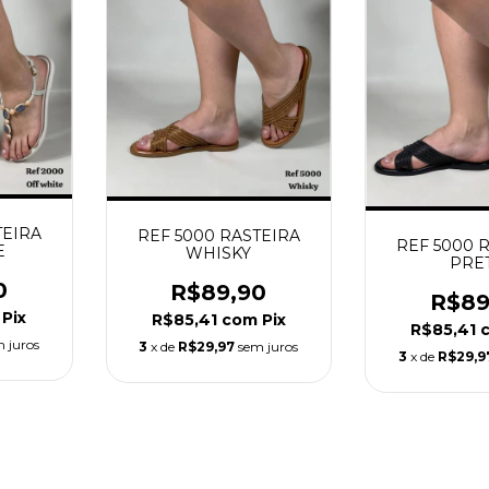
TEIRA
REF 5000 RASTEIRA
REF 5000 
E
WHISKY
PRE
0
R$89,90
R$89
Pix
R$85,41
com
Pix
R$85,41
 juros
3
x de
R$29,97
sem juros
3
x de
R$29,9