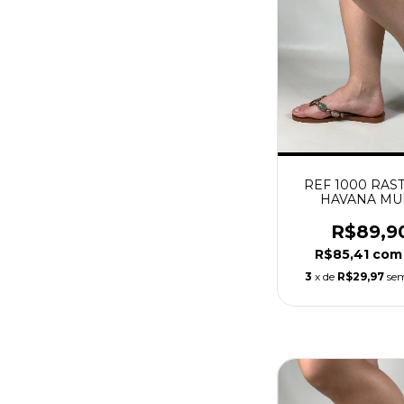
REF 1000 RAS
HAVANA MU
R$89,9
R$85,41
com
3
x de
R$29,97
sem