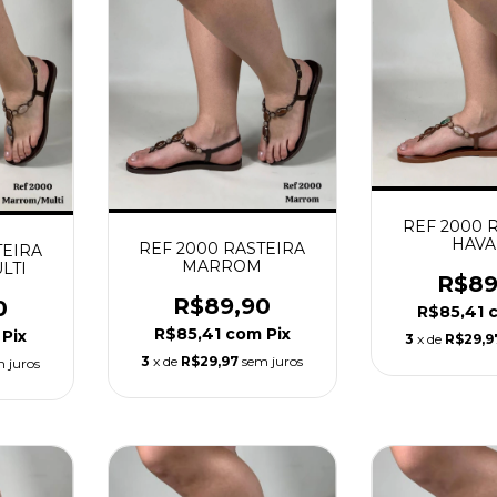
REF 2000 
HAV
REF 2000 RASTEIRA
TEIRA
MARROM
LTI
R$89
R$89,90
0
R$85,41
R$85,41
com
Pix
Pix
3
x de
R$29,9
3
x de
R$29,97
sem juros
 juros