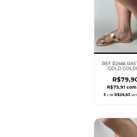
REF R2466 RAS
GOLD GOLD
R$79,9
R$75,91
com
3
x de
R$26,63
sem