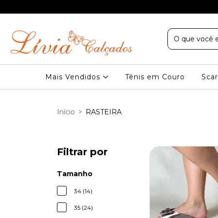
Sudeste nas compras acima de R$ 199
Mais Vendidos
Tênis em Couro
Scar
Início
>
RASTEIRA
Filtrar por
Tamanho
34 (14)
35 (24)