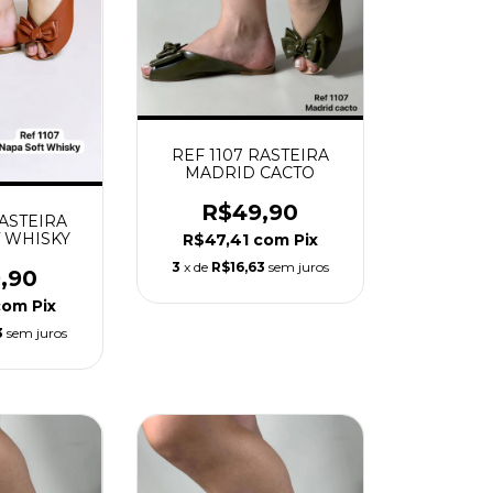
REF 1107 RASTEIRA
MADRID CACTO
R$49,90
RASTEIRA
 WHISKY
R$47,41
com
Pix
3
x de
R$16,63
sem juros
,90
com
Pix
3
sem juros