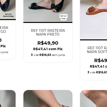
TEIRA
REF 1107 RASTEIRA
IGO
NAPA PRETO
0
R$49,90
Pix
REF 1107 
R$47,41
com
Pix
NAPA SOFT
 juros
3
x de
R$16,63
sem juros
R$49
R$47,41
3
x de
R$16,6