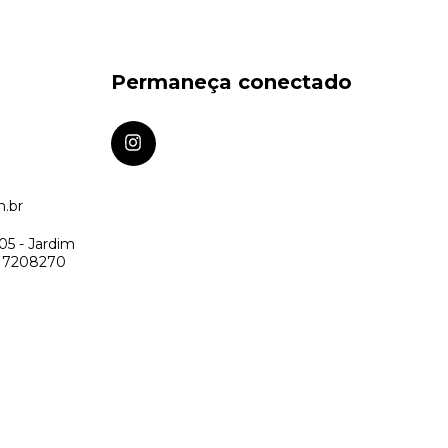
Permaneça conectado
m.br
05 - Jardim
: 17208270