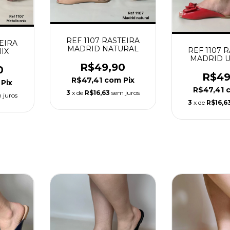
REF 1107 RASTEIRA
TEIRA
MADRID NATURAL
REF 1107 
IX
MADRID 
R$49,90
0
R$49
R$47,41
com
Pix
Pix
R$47,41
3
x de
R$16,63
sem juros
 juros
3
x de
R$16,6