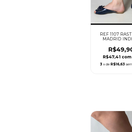
REF 1107 RAS
MADRID IND
R$49,9
R$47,41
com
3
x de
R$16,63
sem