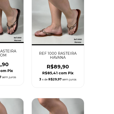
RASTEIRA
REF 1000 RASTEIRA
ROM
HAVANA
,90
R$89,90
com
Pix
R$85,41
com
Pix
7
sem juros
3
x de
R$29,97
sem juros