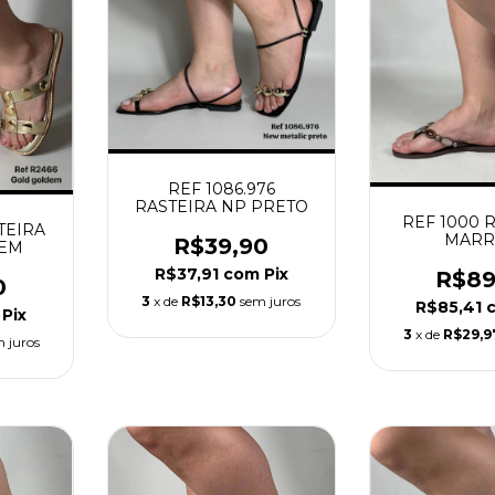
REF 1086.976
RASTEIRA NP PRETO
REF 1000 
TEIRA
MAR
R$39,90
EM
R$37,91
com
Pix
R$89
0
3
x de
R$13,30
sem juros
R$85,41
Pix
3
x de
R$29,9
 juros