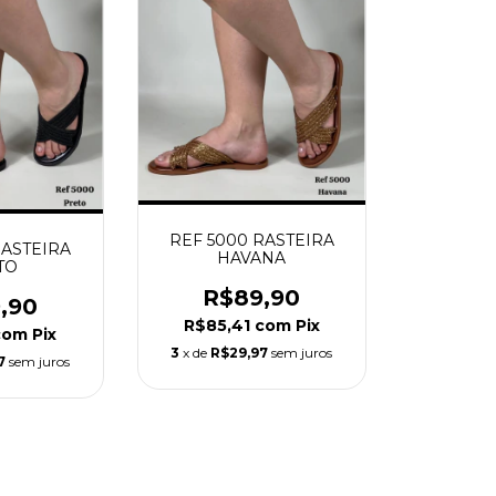
REF 5000 RASTEIRA
RASTEIRA
HAVANA
TO
R$89,90
,90
R$85,41
com
Pix
com
Pix
3
x de
R$29,97
sem juros
7
sem juros