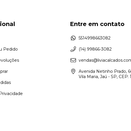
cional
Entre em contato
5514998663082
eu Pedido
(14) 99866-3082
evoluções
vendas@liviacalcados.co
rar
Avenida Netinho Prado, 6
Vila Maria, Jaú - SP, CEP
didas
 Privacidade