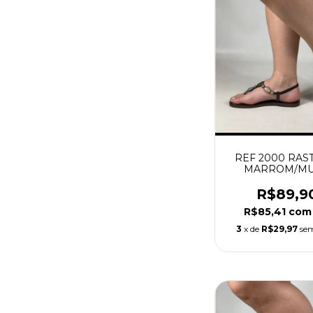
REF 2000 RAS
MARROM/MU
R$89,9
R$85,41
com
3
x de
R$29,97
sem