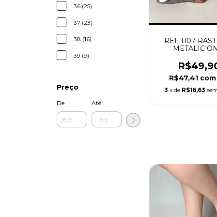
36 (25)
37 (23)
38 (16)
REF 1107 RAS
METALIC ON
39 (9)
R$49,9
R$47,41
com
Preço
3
x de
R$16,63
sem
De
Até