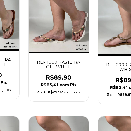
TEIRA
REF 1000 RASTEIRA
LTI
REF 2000 
OFF WHITE
WHIS
0
R$89,90
R$89
Pix
R$85,41
com
Pix
R$85,41
 juros
3
x de
R$29,97
sem juros
3
x de
R$29,9