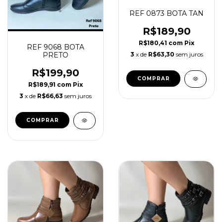
REF 0873 BOTA TAN
R$189,90
R$180,41
com
Pix
REF 9068 BOTA
3
x de
R$63,30
sem juros
PRETO
R$199,90
COMPRAR
R$189,91
com
Pix
3
x de
R$66,63
sem juros
COMPRAR