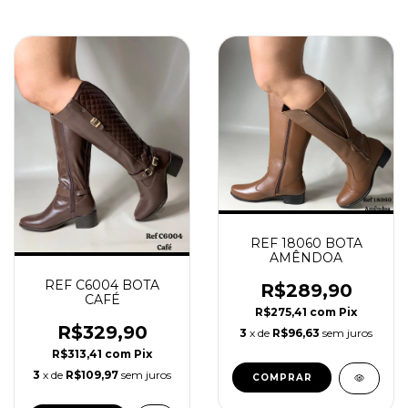
REF 18060 BOTA
AMÊNDOA
REF C6004 BOTA
R$289,90
CAFÉ
R$275,41
com
Pix
R$329,90
3
x de
R$96,63
sem juros
R$313,41
com
Pix
3
x de
R$109,97
sem juros
COMPRAR