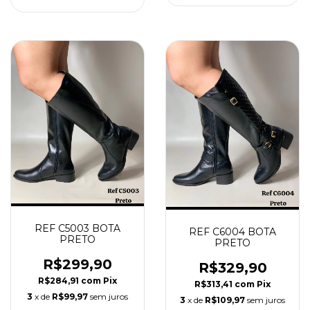
REF C5003 BOTA
REF C6004 BOTA
PRETO
PRETO
R$299,90
R$329,90
R$284,91
com
Pix
R$313,41
com
Pix
3
x de
R$99,97
sem juros
3
x de
R$109,97
sem juros