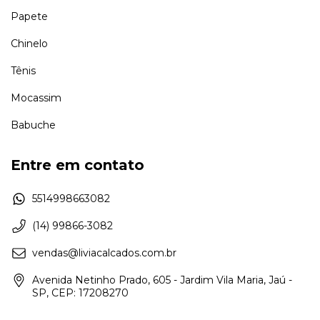
Papete
Chinelo
Tênis
Mocassim
Babuche
Entre em contato
5514998663082
(14) 99866-3082
vendas@liviacalcados.com.br
Avenida Netinho Prado, 605 - Jardim Vila Maria, Jaú -
SP, CEP: 17208270