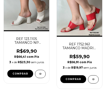
REF 123.1105
TAMANCO NP
REF 1752.961
INSTINTO OFF WHITE
TAMANCO MADRID
R$69,90
URUCUM
R$59,90
R$66,41
com
Pix
3
x de
R$23,30
sem juros
R$56,91
com
Pix
3
x de
R$19,97
sem juros
COMPRAR
COMPRAR