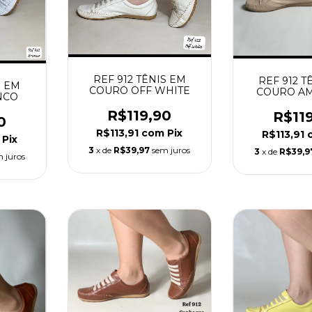
REF 912 TÊNIS EM
REF 912 T
S EM
COURO OFF WHITE
COURO A
NCO
R$119,90
R$11
0
R$113,91
com
Pix
R$113,91
Pix
3
x de
R$39,97
sem juros
3
x de
R$39,9
 juros