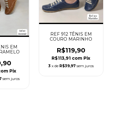
REF 912 TÊNIS EM
COURO MARINHO
ÊNIS EM
R$119,90
ARAMELO
R$113,91
com
Pix
9,90
3
x de
R$39,97
sem juros
com
Pix
7
sem juros