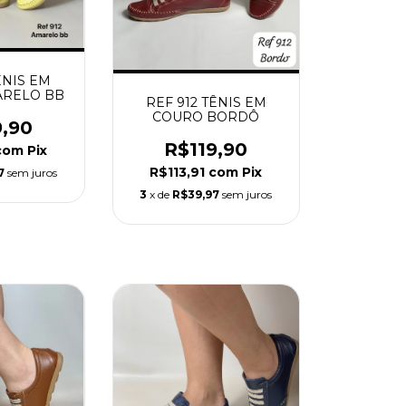
ÊNIS EM
RELO BB
REF 912 TÊNIS EM
COURO BORDÔ
9,90
R$119,90
com
Pix
R$113,91
com
Pix
7
sem juros
3
x de
R$39,97
sem juros