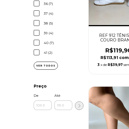
36 (7)
37 (4)
38 (5)
39 (4)
REF 912 TÊNI
COURO BRA
40 (7)
R$119,9
41 (2)
R$113,91
com
3
x de
R$39,97
sem
VER TODOS
Preço
De
Até