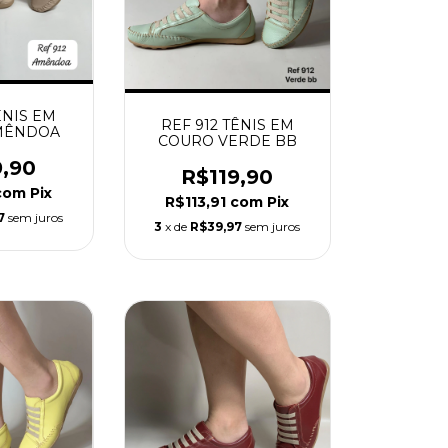
ÊNIS EM
REF 912 TÊNIS EM
MÊNDOA
COURO VERDE BB
9,90
R$119,90
com
Pix
R$113,91
com
Pix
7
sem juros
3
x de
R$39,97
sem juros