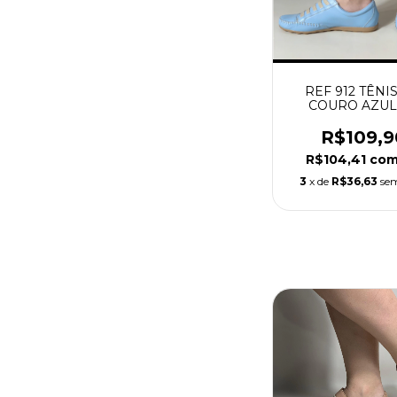
REF 912 TÊNI
COURO AZUL
R$109,9
R$104,41
co
3
x de
R$36,63
sem