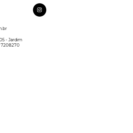
m.br
05 - Jardim
: 17208270