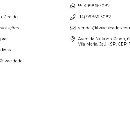
5514998663082
eu Pedido
(14) 99866-3082
evoluções
vendas@liviacalcados.co
rar
Avenida Netinho Prado, 6
Vila Maria, Jaú - SP, CEP
didas
 Privacidade