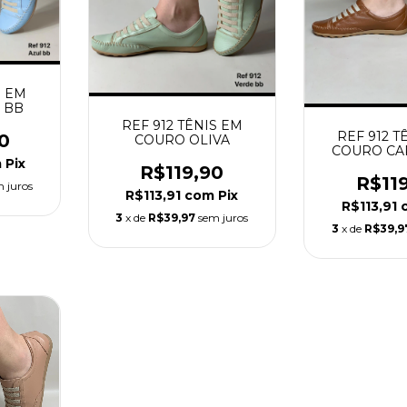
S EM
 BB
REF 912 TÊNIS EM
REF 912 T
0
COURO OLIVA
COURO C
m
Pix
R$119,90
R$11
 juros
R$113,91
com
Pix
R$113,91
3
x de
R$39,97
sem juros
3
x de
R$39,9