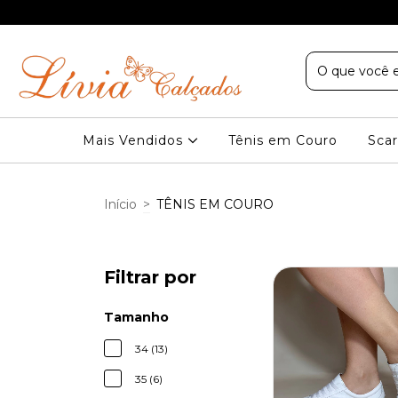
Sudeste nas compras acima de R$ 199
Mais Vendidos
Tênis em Couro
Scar
Início
>
TÊNIS EM COURO
Filtrar por
Tamanho
34 (13)
35 (6)