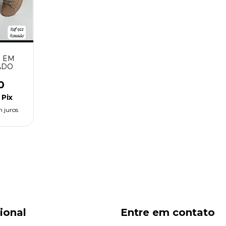
S EM
ADO
0
Pix
 juros
cional
Entre em contato