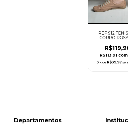
REF 912 TÊNI
COURO ROS
R$119,9
R$113,91
com
3
x de
R$39,97
sem
Departamentos
Institu