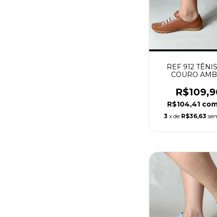
REF 912 TÊNI
COURO AMB
R$109,9
R$104,41
co
3
x de
R$36,63
sem