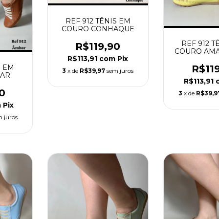
REF 912 TÊNIS EM
COURO CONHAQUE
REF 912 T
R$119,90
COURO AMA
R$113,91
com
Pix
S EM
R$11
3
x de
R$39,97
sem juros
AR
R$113,91
0
3
x de
R$39,9
m
Pix
 juros