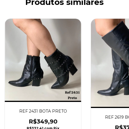
Produtos similares
REF 2431 BOTA PRETO
REF 2619 
R$349,90
R$37
R$332,41
com
Pix