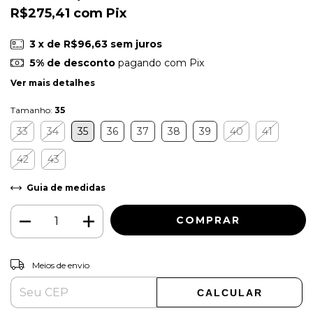
R$275,41
com
Pix
3
x de
R$96,63
sem juros
5% de desconto
pagando com Pix
Ver mais detalhes
Tamanho:
35
33
34
35
36
37
38
39
40
41
42
43
Guia de medidas
ALTERAR CEP
Entregas para o CEP:
Meios de envio
CALCULAR