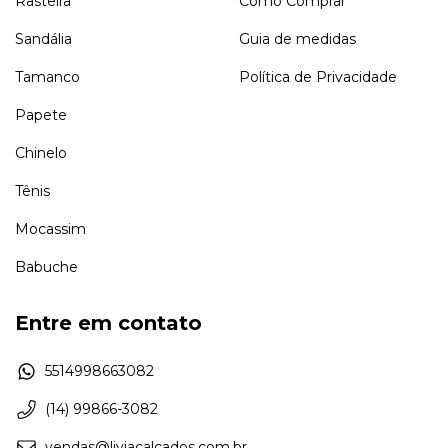
Rasteira
Como Comprar
Sandália
Guia de medidas
Tamanco
Política de Privacidade
Papete
Chinelo
Tênis
Mocassim
Babuche
Entre em contato
5514998663082
(14) 99866-3082
vendas@liviacalcados.com.br