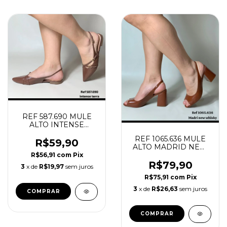
REF 587.690 MULE
ALTO INTENSE
TERRA
REF 1065.636 MULE
R$59,90
ALTO MADRID NEW
WHISKY
R$56,91
com
Pix
R$79,90
3
x de
R$19,97
sem juros
R$75,91
com
Pix
3
x de
R$26,63
sem juros
COMPRAR
COMPRAR