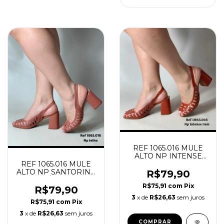
REF 1065.016 MULE
ALTO NP INTENSE
REF 1065.016 MULE
RUM
ALTO NP SANTORINE
R$79,90
PÉTALA
R$75,91
com
Pix
R$79,90
3
x de
R$26,63
sem juros
R$75,91
com
Pix
3
x de
R$26,63
sem juros
COMPRAR