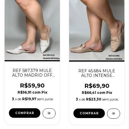
REF 587.379 MULE
REF 45.684 MULE
ALTO MADRID OFF
ALTO INTENSE
WHITE
AMÊNDOA
R$59,90
R$69,90
R$56,91
com
Pix
R$66,41
com
Pix
3
x de
R$19,97
sem juros
3
x de
R$23,30
sem juros
COMPRAR
COMPRAR