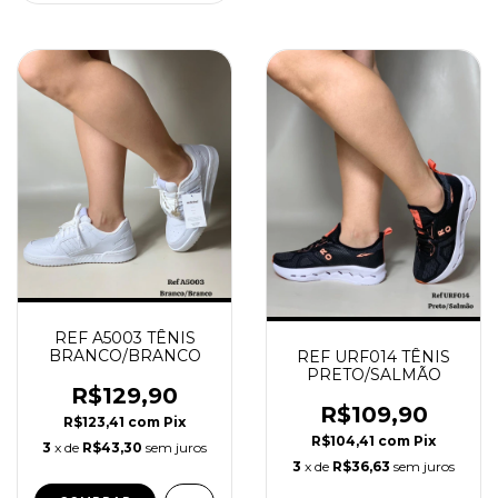
REF A5003 TÊNIS
BRANCO/BRANCO
REF URF014 TÊNIS
PRETO/SALMÃO
R$129,90
R$109,90
R$123,41
com
Pix
R$104,41
com
Pix
3
x de
R$43,30
sem juros
3
x de
R$36,63
sem juros