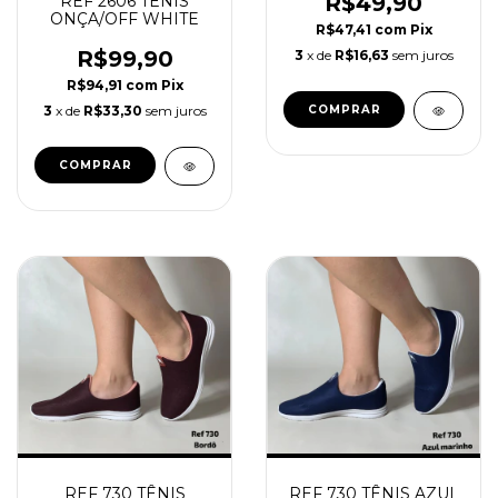
R$49,90
REF 2606 TÊNIS
ONÇA/OFF WHITE
R$47,41
com
Pix
R$99,90
3
x de
R$16,63
sem juros
R$94,91
com
Pix
3
x de
R$33,30
sem juros
COMPRAR
COMPRAR
REF 730 TÊNIS AZUL
REF 730 TÊNIS