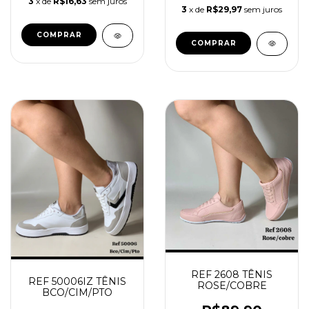
3
x de
R$16,63
sem juros
3
x de
R$29,97
sem juros
COMPRAR
COMPRAR
REF 2608 TÊNIS
REF 50006IZ TÊNIS
ROSE/COBRE
BCO/CIM/PTO