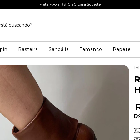
Frete Fixo a R$ 10,90 para Sudeste
pin
Rasteira
Sandália
Tamanco
Papete
Iní
R
R