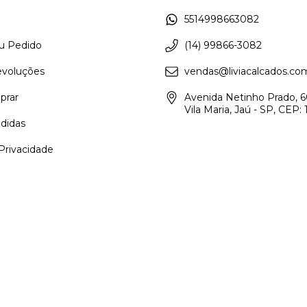
5514998663082
eu Pedido
(14) 99866-3082
evoluções
vendas@liviacalcados.co
rar
Avenida Netinho Prado, 6
Vila Maria, Jaú - SP, CEP
didas
 Privacidade