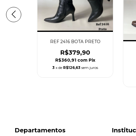
 PRETO
REF 2416 BOTA PRETO
90
R$379,90
m
Pix
R$360,91
com
Pix
m juros
3
x de
R$126,63
sem juros
Departamentos
Institu