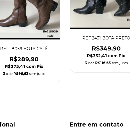
REF 2431 BOTA PRET
R$349,90
REF 18039 BOTA CAFÉ
R$332,41
com
Pix
R$289,90
3
x de
R$116,63
sem juros
R$275,41
com
Pix
3
x de
R$96,63
sem juros
cional
Entre em contato