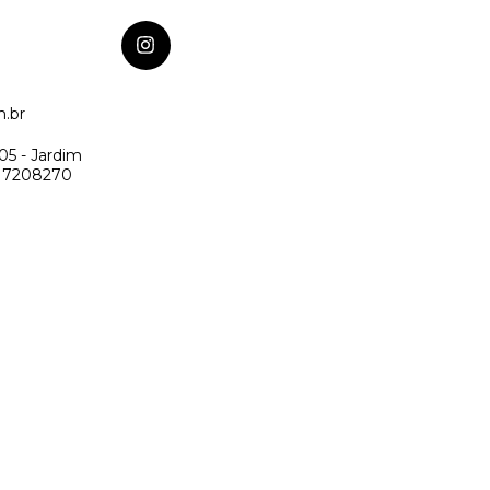
m.br
05 - Jardim
: 17208270