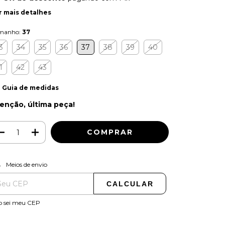
r mais detalhes
manho:
37
3
34
35
36
37
38
39
40
1
42
43
Guia de medidas
enção, última peça!
ALTERAR CEP
regas para o CEP:
Meios de envio
CALCULAR
o sei meu CEP