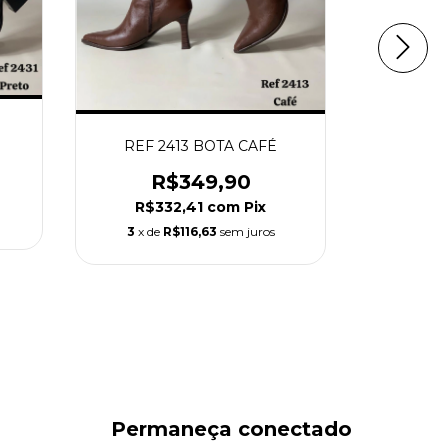
REF 2
O
R
REF 2413 BOTA CAFÉ
R$3
R$349,90
3
x de
R$332,41
com
Pix
3
x de
R$116,63
sem juros
Permaneça conectado