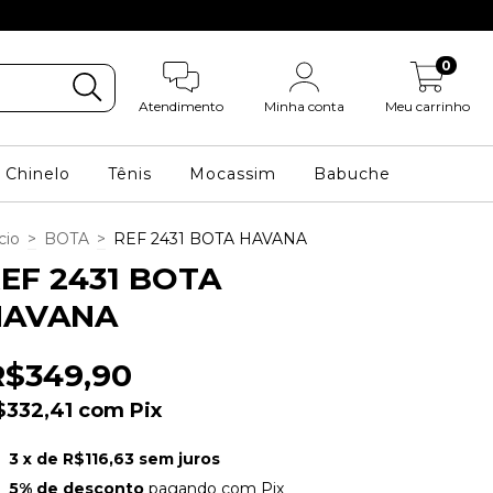
3X Sem Juros no
0
Atendimento
Minha conta
Meu carrinho
Chinelo
Tênis
Mocassim
Babuche
cio
>
BOTA
>
REF 2431 BOTA HAVANA
EF 2431 BOTA
HAVANA
R$349,90
$332,41
com
Pix
3
x de
R$116,63
sem juros
5% de desconto
pagando com Pix