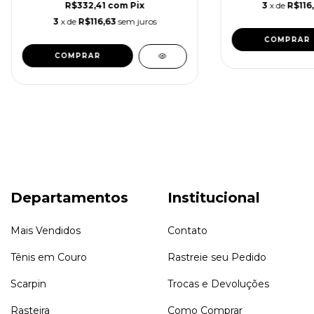
R$332,41
com
Pix
3
x de
R$116
3
x de
R$116,63
sem juros
COMPRAR
COMPRAR
Departamentos
Institucional
Mais Vendidos
Contato
Tênis em Couro
Rastreie seu Pedido
Scarpin
Trocas e Devoluções
Rasteira
Como Comprar