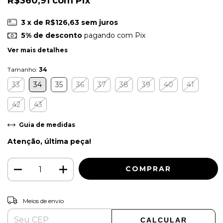
R$360,91
com
Pix
3
x de
R$126,63
sem juros
5% de desconto
pagando com Pix
Ver mais detalhes
Tamanho:
34
33
34
35
36
37
38
39
40
41
42
43
Guia de medidas
Atenção, última peça!
ALTERAR CEP
Entregas para o CEP:
Meios de envio
CALCULAR