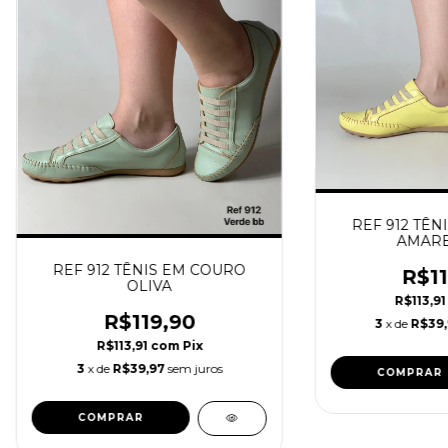
REF 912 TÊN
AMARE
REF 912 TÊNIS EM COURO
R$11
OLIVA
R$113,9
R$119,90
3
x de
R$39
R$113,91
com
Pix
3
x de
R$39,97
sem juros
COMPRAR
COMPRAR