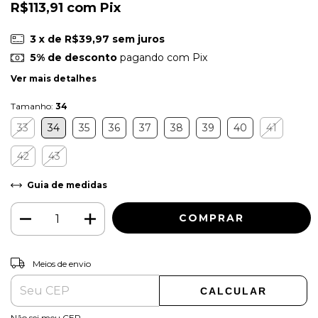
R$113,91
com
Pix
3
x de
R$39,97
sem juros
5% de desconto
pagando com Pix
Ver mais detalhes
Tamanho:
34
33
34
35
36
37
38
39
40
41
42
43
Guia de medidas
ALTERAR CEP
Entregas para o CEP:
Meios de envio
CALCULAR
Não sei meu CEP