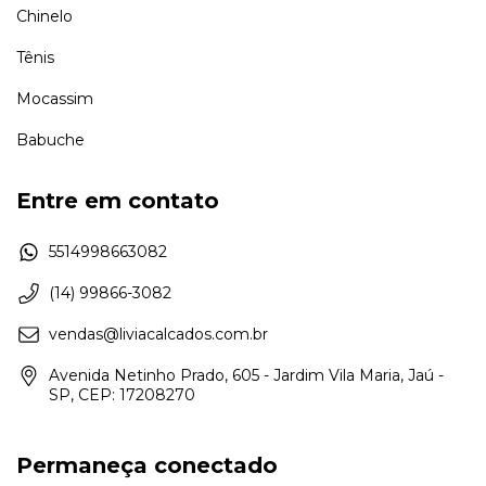
Chinelo
Tênis
Mocassim
Babuche
Entre em contato
5514998663082
(14) 99866-3082
vendas@liviacalcados.com.br
Avenida Netinho Prado, 605 - Jardim Vila Maria, Jaú -
SP, CEP: 17208270
Permaneça conectado