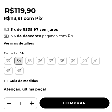
R$119,90
R$113,91
com
Pix
3
x de
R$39,97
sem juros
5% de desconto
pagando com Pix
Ver mais detalhes
Tamanho:
34
33
34
35
36
37
38
39
40
41
42
43
Guia de medidas
Atenção, última peça!