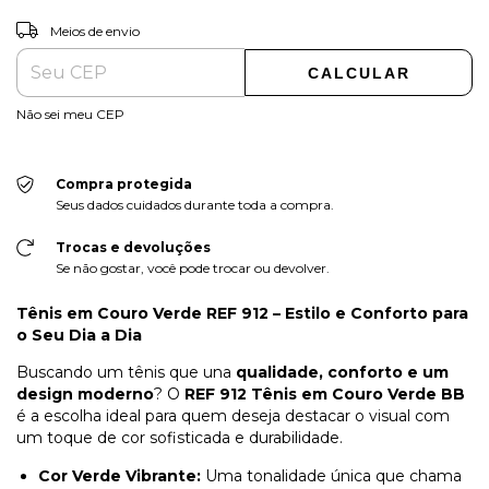
ALTERAR CEP
Entregas para o CEP:
Meios de envio
CALCULAR
Não sei meu CEP
Compra protegida
Seus dados cuidados durante toda a compra.
Trocas e devoluções
Se não gostar, você pode trocar ou devolver.
Tênis em Couro Verde REF 912 – Estilo e Conforto para
o Seu Dia a Dia
Buscando um tênis que una
qualidade, conforto e um
design moderno
? O
REF 912 Tênis em Couro Verde BB
é a escolha ideal para quem deseja destacar o visual com
um toque de cor sofisticada e durabilidade.
Cor Verde Vibrante:
Uma tonalidade única que chama