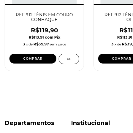
REF 912 TÊNIS EM COURO
REF 912 TÊN
CONHAQUE
OL
R$119,90
R$11
R$113,91
com
Pix
R$113,9
3
x de
R$39,97
sem juros
3
x de
R$39
COMPRAR
COMPRAR
Departamentos
Institucional