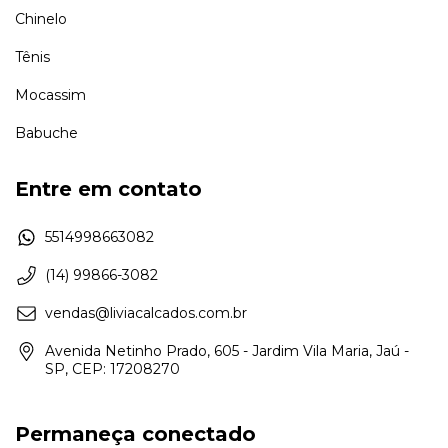
Chinelo
Tênis
Mocassim
Babuche
Entre em contato
5514998663082
(14) 99866-3082
vendas@liviacalcados.com.br
Avenida Netinho Prado, 605 - Jardim Vila Maria, Jaú -
SP, CEP: 17208270
Permaneça conectado