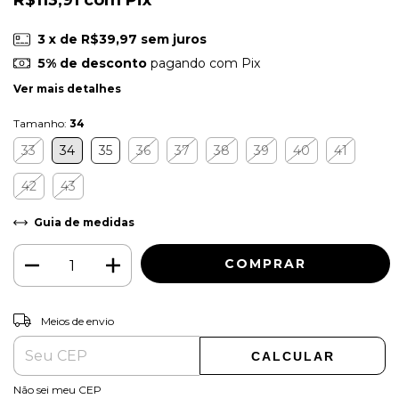
R$113,91
com
Pix
3
x de
R$39,97
sem juros
5% de desconto
pagando com Pix
Ver mais detalhes
Tamanho:
34
33
34
35
36
37
38
39
40
41
42
43
Guia de medidas
ALTERAR CEP
Entregas para o CEP:
Meios de envio
CALCULAR
Não sei meu CEP