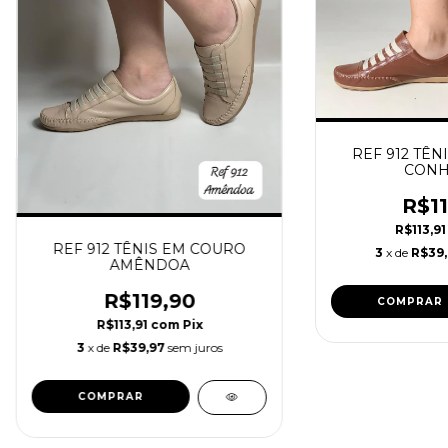
REF 912 TÊN
CONH
R$11
R$113,9
REF 912 TÊNIS EM COURO
3
x de
R$39
AMÊNDOA
R$119,90
COMPRAR
R$113,91
com
Pix
3
x de
R$39,97
sem juros
COMPRAR