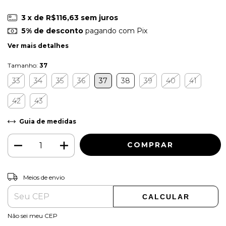
3
x de
R$116,63
sem juros
5% de desconto
pagando com Pix
Ver mais detalhes
Tamanho:
37
33
34
35
36
37
38
39
40
41
42
43
Guia de medidas
ALTERAR CEP
Entregas para o CEP:
Meios de envio
CALCULAR
Não sei meu CEP