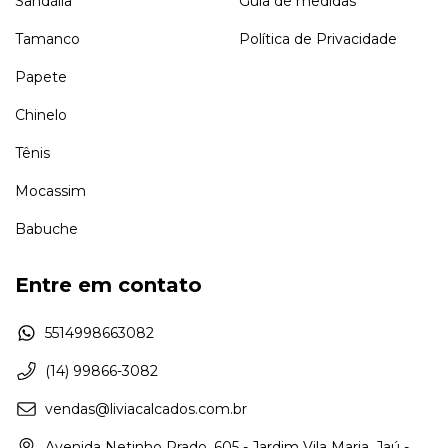
Sandália
Guia de medidas
Tamanco
Política de Privacidade
Papete
Chinelo
Tênis
Mocassim
Babuche
Entre em contato
5514998663082
(14) 99866-3082
vendas@liviacalcados.com.br
Avenida Netinho Prado, 605 - Jardim Vila Maria, Jaú -