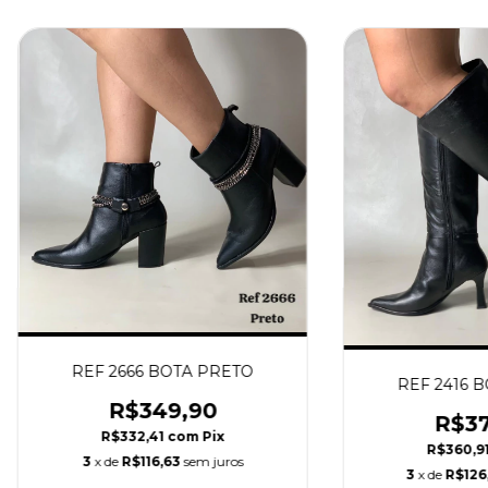
REF 2666 BOTA PRETO
REF 2416 
R$349,90
R$37
R$332,41
com
Pix
R$360,9
3
x de
R$116,63
sem juros
3
x de
R$126